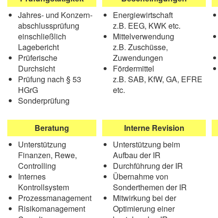
Jahres- und Konzern-
Energiewirtschaft
abschlussprüfung
z.B. EEG, KWK etc.
einschließlich
Mittelverwendung
Lagebericht
z.B. Zuschüsse,
Prüferische
Zuwendungen
Durchsicht
Fördermittel
Prüfung nach § 53
z.B. SAB, KfW, GA, EFRE
HGrG
etc.
Sonderprüfung
Beratung
Interne Revision
Unterstützung
Unterstützung beim
Finanzen, Rewe,
Aufbau der IR
Controlling
Durchführung der IR
Internes
Übernahme von
Kontrollsystem
Sonderthemen der IR
Prozessmanagement
Mitwirkung bei der
Risikomanagement
Optimierung einer