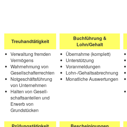
Erfahrungen
Branchen
Leistungsspektrum
Aktuelles
Buchführung &
Treuhandtätigkeit
Lohn/Gehalt
Verwaltung fremden
Übernahme (komplett)
Vermögens
Unterstützung
Wahrnehmung von
Voranmeldungen
Gesellschafterrechten
Lohn-/Gehaltsabrechnung
Notgeschäftsführung
Monatliche Auswertungen
von Unternehmen
Halten von Gesell-
schaftsanteilen und
Erwerb von
Grundstücken
Prüfungstätigkeit
Bescheinigungen